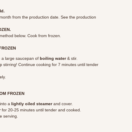
ld.
1 month from the production date. See the production
OZEN.
method below. Cook from frozen.
FROZEN
 a large saucepan of
boiling water
& stir.
p stirring! Continue cooking for 7 minutes until tender
ely.
OM FROZEN
into a
lightly oiled steamer
and cover.
r
for 20-25 minutes until tender and cooked.
e serving.