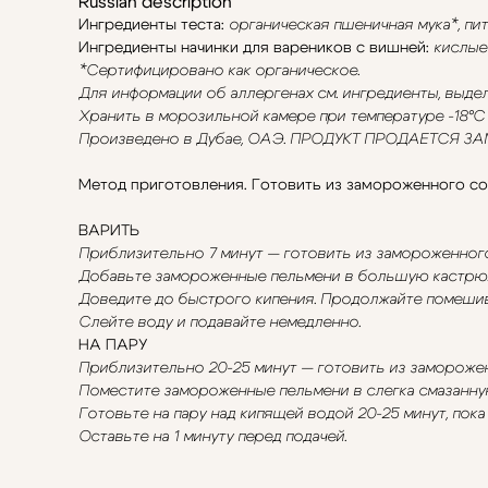
Russian description
Ингредиенты теста:
органическая пшеничная мука*, пи
Ингредиенты начинки для вареников с вишней:
кислые 
*Сертифицировано как органическое.
Для информации об аллергенах см. ингредиенты, выд
Хранить в морозильной камере при температуре -18°C н
Произведено в Дубае, ОАЭ. ПРОДУКТ ПРОДАЕТСЯ 
Метод приготовления. Готовить из замороженного со
ВАРИТЬ
Приблизительно 7 минут — готовить из замороженног
Добавьте замороженные пельмени в большую кастрюл
Доведите до быстрого кипения. Продолжайте помешиват
Слейте воду и подавайте немедленно.
НА ПАРУ
Приблизительно 20-25 минут — готовить из замороже
Поместите замороженные пельмени в слегка смазанну
Готовьте на пару над кипящей водой 20-25 минут, пока
Оставьте на 1 минуту перед подачей.