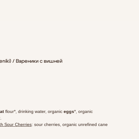
eniki) / Вареники с вишней
at
flour*, drinking water, organic
eggs
*, organic
.
th Sour Cherries
: sour cherries, organic unrefined cane