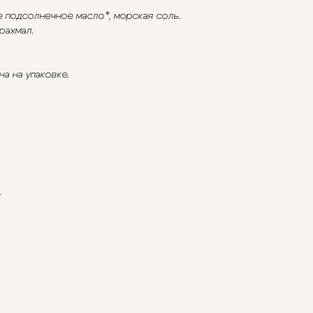
е подсолнечное масло*, морская соль.
рахмал.
а на упаковке.
.