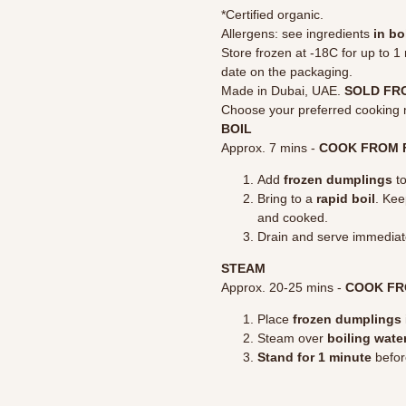
*Certified organic.
Allergens: see ingredients
in bo
Store frozen at -18C for up to 
date on the packaging.
Made in Dubai, UAE.
SOLD FR
Choose your preferred cooking 
BOIL
Approx. 7 mins -
COOK FROM 
Add
frozen dumplings
to
Bring to a
rapid boil
. Kee
and cooked.
Drain and serve immediat
STEAM
Approx. 20-25 mins -
COOK FR
Place
frozen dumplings
Steam over
boiling wate
Stand for 1 minute
befor