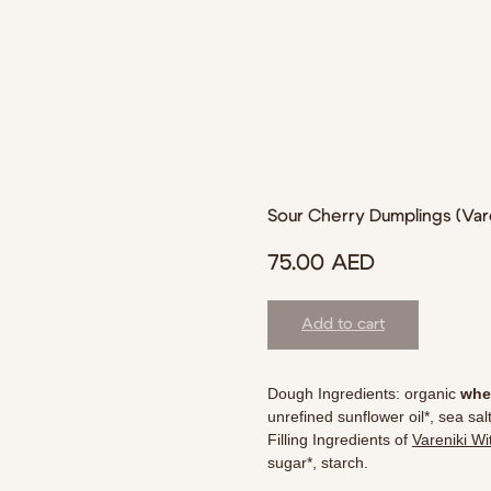
Sour Cherry Dumplings (Var
75.00
AED
Add to cart
Dough Ingredients: organic
whe
unrefined sunflower oil*, sea salt
Filling Ingredients of
Vareniki Wi
sugar*, starch.